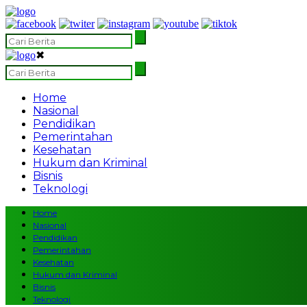
✖
Home
Nasional
Pendidikan
Pemerintahan
Kesehatan
Hukum dan Kriminal
Bisnis
Teknologi
Home
Nasional
Pendidikan
Pemerintahan
Kesehatan
Hukum dan Kriminal
Bisnis
Teknologi