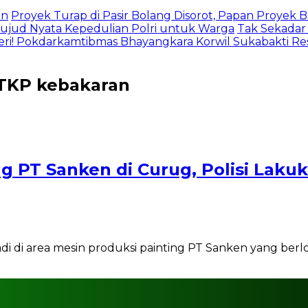
an
Proyek Turap di Pasir Bolang Disorot, Papan Proyek
jud Nyata Kepedulian Polri untuk Warga
Tak Sekadar
eri! Pokdarkamtibmas Bhayangkara Korwil Sukabakti Res
 TKP kebakaran
g PT Sanken di Curug, Polisi Laku
di area mesin produksi painting PT Sanken yang berlok