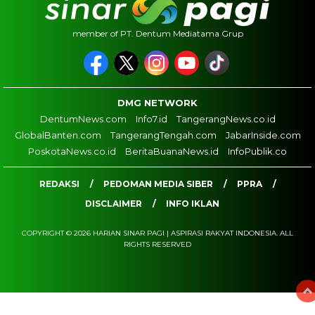
member of PT. Dentum Mediatama Grup
DMG NETWORK
DentumNews.com
Info7.id
TangerangNews.co.id
GlobalBanten.com
TangerangTengah.com
JabarInside.com
PoskotaNews.co.id
BeritaBuanaNews.id
InfoPublik.co
REDAKSI
PEDOMAN MEDIA SIBER
PPRA
DISCLAIMER
INFO IKLAN
COPYRIGHT © 2026 HARIAN SINAR PAGI | ASPIRASI RAKYAT INDONESIA. ALL
RIGHTS RESERVED