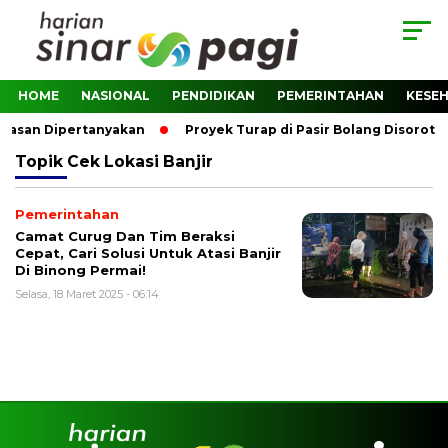
HOME
NASIONAL
PENDIDIKAN
PEMERINTAHAN
KESE
awasan Dipertanyakan
Proyek Turap di Pasir Bolang Disorot,
Topik
Cek Lokasi Banjir
Pemerintahan
Camat Curug Dan Tim Beraksi
Cepat, Cari Solusi Untuk Atasi Banjir
Di Binong Permai!
Selasa, 18 Maret 2025 - 06:14