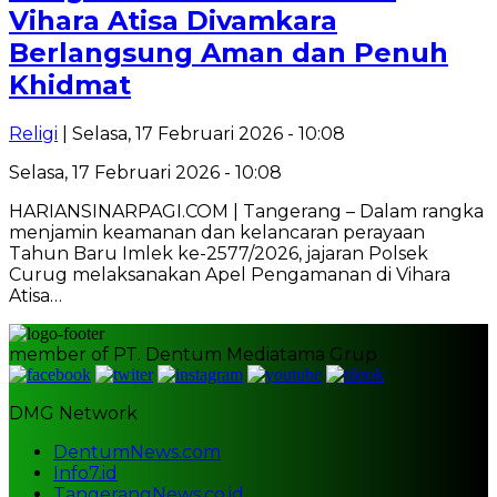
Vihara Atisa Divamkara
Berlangsung Aman dan Penuh
Khidmat
Religi
| Selasa, 17 Februari 2026 - 10:08
Selasa, 17 Februari 2026 - 10:08
HARIANSINARPAGI.COM | Tangerang – Dalam rangka
menjamin keamanan dan kelancaran perayaan
Tahun Baru Imlek ke-2577/2026, jajaran Polsek
Curug melaksanakan Apel Pengamanan di Vihara
Atisa…
member of PT. Dentum Mediatama Grup
DMG Network
DentumNews.com
Info7.id
TangerangNews.co.id