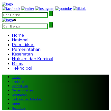
✖
Home
Nasional
Pendidikan
Pemerintahan
Kesehatan
Hukum dan Kriminal
Bisnis
Teknologi
Home
Nasional
Pendidikan
Pemerintahan
Kesehatan
Hukum dan Kriminal
Bisnis
Teknologi