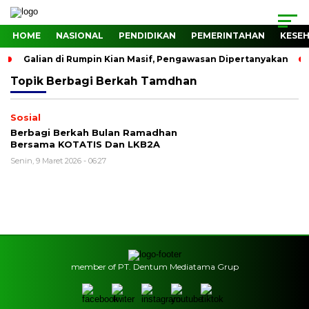
HOME
NASIONAL
PENDIDIKAN
PEMERINTAHAN
KESE
Galian di Rumpin Kian Masif, Pengawasan Dipertanyakan
Topik
Berbagi Berkah Tamdhan
Sosial
Berbagi Berkah Bulan Ramadhan
Bersama KOTATIS Dan LKB2A
Senin, 9 Maret 2026 - 06:27
member of PT. Dentum Mediatama Grup