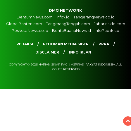
DMG NETWORK
DentumNews.com
Info7.id
TangerangNews.co.id
GlobalBanten.com
TangerangTengah.com
JabarInside.com
PoskotaNews.co.id
BeritaBuanaNews.id
InfoPublik.co
REDAKSI
PEDOMAN MEDIA SIBER
PPRA
DISCLAIMER
INFO IKLAN
COPYRIGHT © 2026 HARIAN SINAR PAGI | ASPIRASI RAKYAT INDONESIA. ALL
RIGHTS RESERVED