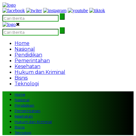
✖
Home
Nasional
Pendidikan
Pemerintahan
Kesehatan
Hukum dan Kriminal
Bisnis
Teknologi
Home
Nasional
Pendidikan
Pemerintahan
Kesehatan
Hukum dan Kriminal
Bisnis
Teknologi