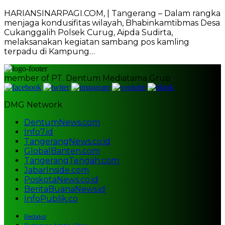
HARIANSINARPAGI.COM, | Tangerang – Dalam rangka
menjaga kondusifitas wilayah, Bhabinkamtibmas Desa
Cukanggalih Polsek Curug, Aipda Sudirta,
melaksanakan kegiatan sambang pos kamling
terpadu di Kampung…
member of PT. Dentum Mediatama Grup
DMG Network
DentumNews.com
Info7.id
TangerangNews.co.id
GlobalBanten.com
TangerangTengah.com
JabarInside.com
PoskotaNews.co.id
BeritaBuanaNews.id
InfoPublik.co
Redaksi