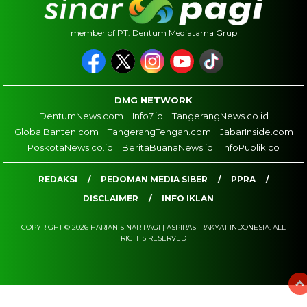
member of PT. Dentum Mediatama Grup
DMG NETWORK
DentumNews.com
Info7.id
TangerangNews.co.id
GlobalBanten.com
TangerangTengah.com
JabarInside.com
PoskotaNews.co.id
BeritaBuanaNews.id
InfoPublik.co
REDAKSI
PEDOMAN MEDIA SIBER
PPRA
DISCLAIMER
INFO IKLAN
COPYRIGHT © 2026 HARIAN SINAR PAGI | ASPIRASI RAKYAT INDONESIA. ALL
RIGHTS RESERVED