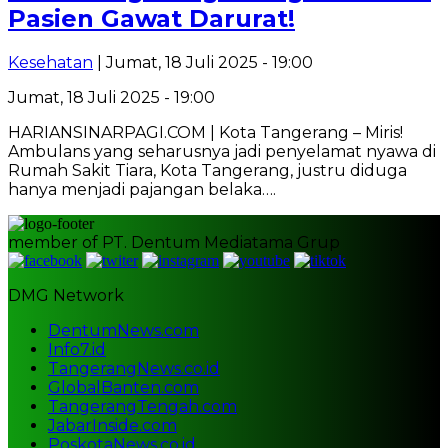
Pasien Gawat Darurat!
Kesehatan
| Jumat, 18 Juli 2025 - 19:00
Jumat, 18 Juli 2025 - 19:00
HARIANSINARPAGI.COM | Kota Tangerang – Miris!
Ambulans yang seharusnya jadi penyelamat nyawa di
Rumah Sakit Tiara, Kota Tangerang, justru diduga
hanya menjadi pajangan belaka….
member of PT. Dentum Mediatama Grup
DMG Network
DentumNews.com
Info7.id
TangerangNews.co.id
GlobalBanten.com
TangerangTengah.com
JabarInside.com
PoskotaNews.co.id