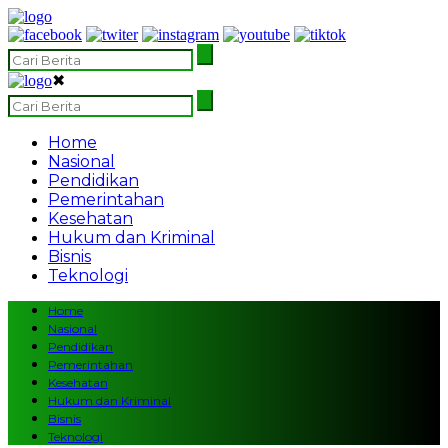
✖
Home
Nasional
Pendidikan
Pemerintahan
Kesehatan
Hukum dan Kriminal
Bisnis
Teknologi
Home
Nasional
Pendidikan
Pemerintahan
Kesehatan
Hukum dan Kriminal
Bisnis
Teknologi