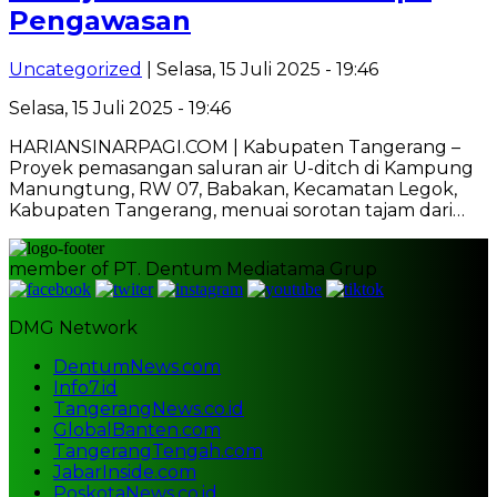
Pengawasan
Uncategorized
| Selasa, 15 Juli 2025 - 19:46
Selasa, 15 Juli 2025 - 19:46
HARIANSINARPAGI.COM | Kabupaten Tangerang –
Proyek pemasangan saluran air U-ditch di Kampung
Manungtung, RW 07, Babakan, Kecamatan Legok,
Kabupaten Tangerang, menuai sorotan tajam dari…
member of PT. Dentum Mediatama Grup
DMG Network
DentumNews.com
Info7.id
TangerangNews.co.id
GlobalBanten.com
TangerangTengah.com
JabarInside.com
PoskotaNews.co.id