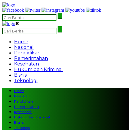
✖
Home
Nasional
Pendidikan
Pemerintahan
Kesehatan
Hukum dan Kriminal
Bisnis
Teknologi
Home
Nasional
Pendidikan
Pemerintahan
Kesehatan
Hukum dan Kriminal
Bisnis
Teknologi