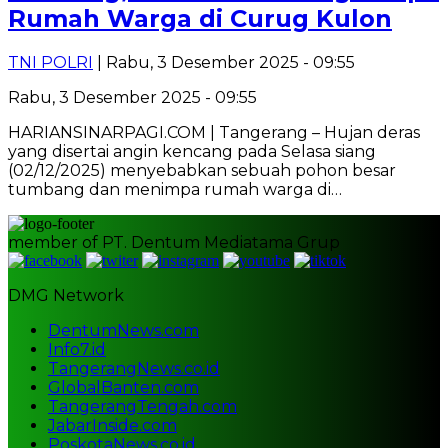
Rumah Warga di Curug Kulon
TNI POLRI
| Rabu, 3 Desember 2025 - 09:55
Rabu, 3 Desember 2025 - 09:55
HARIANSINARPAGI.COM | Tangerang – Hujan deras
yang disertai angin kencang pada Selasa siang
(02/12/2025) menyebabkan sebuah pohon besar
tumbang dan menimpa rumah warga di…
member of PT. Dentum Mediatama Grup
DMG Network
DentumNews.com
Info7.id
TangerangNews.co.id
GlobalBanten.com
TangerangTengah.com
JabarInside.com
PoskotaNews.co.id