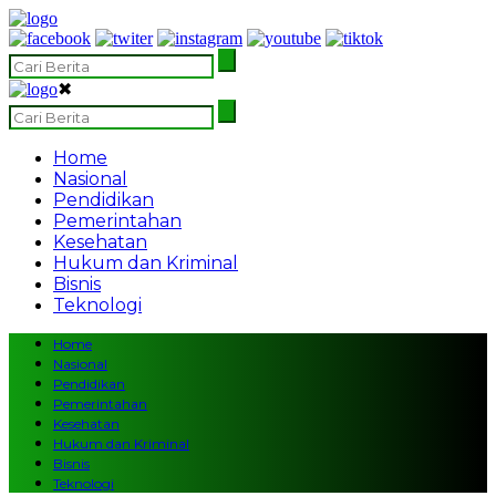
✖
Home
Nasional
Pendidikan
Pemerintahan
Kesehatan
Hukum dan Kriminal
Bisnis
Teknologi
Home
Nasional
Pendidikan
Pemerintahan
Kesehatan
Hukum dan Kriminal
Bisnis
Teknologi