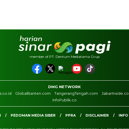
member of PT. Dentum Mediatama Grup
DMG NETWORK
.co.id
GlobalBanten.com
TangerangTengah.com
JabarInside.c
InfoPublik.co
I
PEDOMAN MEDIA SIBER
PPRA
DISCLAIMER
INFO