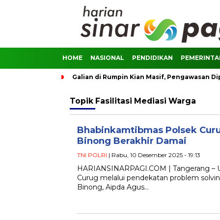
HOME
NASIONAL
PENDIDIKAN
PEMERINT
Galian di Rumpin Kian Masif, Pengawasan D
Topik
Fasilitasi Mediasi Warga
Bhabinkamtibmas Polsek Curug 
Binong Berakhir Damai
TNI POLRI
| Rabu, 10 Desember 2025 - 19:13
HARIANSINARPAGI.COM | Tangerang – Upa
Curug melalui pendekatan problem solvin
Binong, Aipda Agus…