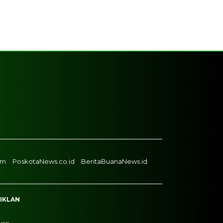
om
PoskotaNews.co.id
BeritaBuanaNews.id
 IKLAN