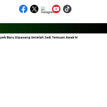
royek Baru Dipasang Setelah Jadi Temuan Awak Media
Polsek 