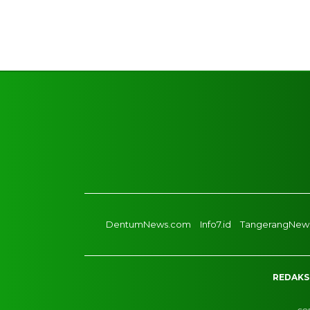
DentumNews.com
Info7.id
TangerangNews
REDAKS