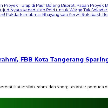
an
Proyek Turap di Pasir Bolang Disorot, Papan Proyek
jud Nyata Kepedulian Polri untuk Warga
Tak Sekadar
eri! Pokdarkamtibmas Bhayangkara Korwil Sukabakti Res
ahmi, FBB Kota Tangerang Sparing 
 ikatan silaturahmi dan sinergitas antar pemuda di 