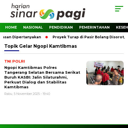
HOME
NASIONAL
PENDIDIKAN
PEMERINTAHAN
KESE
awasan Dipertanyakan
Proyek Turap di Pasir Bolang Disorot,
Topik
Gelar Ngopi Kamtibmas
TNI POLRI
Ngopi Kamtibmas Polres
Tangerang Selatan Bersama Serikat
Buruh KASBI: Jalin Silaturahmi,
Perkuat Dialog dan Stabilitas
Kamtibmas
Rabu, 5 November 2025 - 19:40