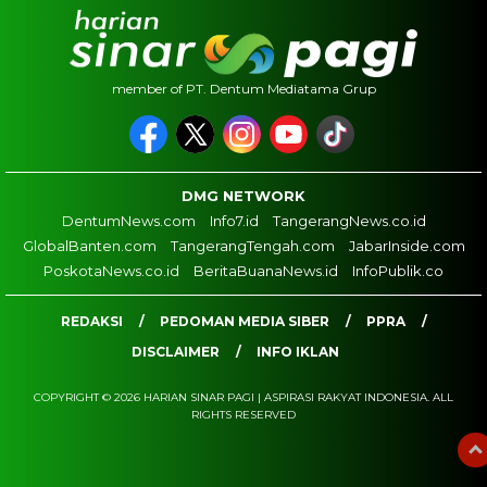
member of PT. Dentum Mediatama Grup
DMG NETWORK
DentumNews.com
Info7.id
TangerangNews.co.id
GlobalBanten.com
TangerangTengah.com
JabarInside.com
PoskotaNews.co.id
BeritaBuanaNews.id
InfoPublik.co
REDAKSI
PEDOMAN MEDIA SIBER
PPRA
DISCLAIMER
INFO IKLAN
COPYRIGHT © 2026 HARIAN SINAR PAGI | ASPIRASI RAKYAT INDONESIA. ALL
RIGHTS RESERVED