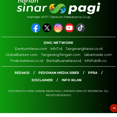
member of PT. Dentum Mediatama Grup
DMG NETWORK
DentumNews.com
Info7.id
TangerangNews.co.id
GlobalBanten.com
TangerangTengah.com
JabarInside.com
PoskotaNews.co.id
BeritaBuanaNews.id
InfoPublik.co
REDAKSI
PEDOMAN MEDIA SIBER
PPRA
DISCLAIMER
INFO IKLAN
COPYRIGHT © 2026 HARIAN SINAR PAGI | ASPIRASI RAKYAT INDONESIA. ALL
RIGHTS RESERVED