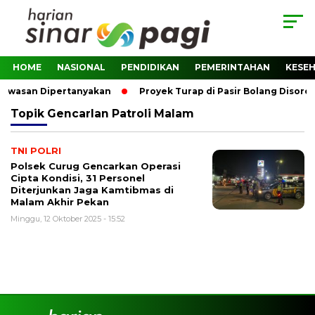
HOME
NASIONAL
PENDIDIKAN
PEMERINTAHAN
KESE
ngawasan Dipertanyakan
Proyek Turap di Pasir Bolang Disoro
Topik
Gencarlan Patroli Malam
TNI POLRI
Polsek Curug Gencarkan Operasi
Cipta Kondisi, 31 Personel
Diterjunkan Jaga Kamtibmas di
Malam Akhir Pekan
Minggu, 12 Oktober 2025 - 15:52