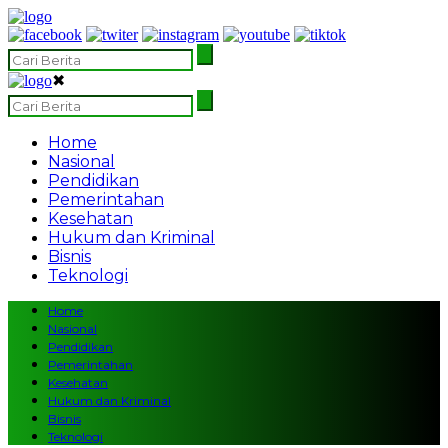
✖
Home
Nasional
Pendidikan
Pemerintahan
Kesehatan
Hukum dan Kriminal
Bisnis
Teknologi
Home
Nasional
Pendidikan
Pemerintahan
Kesehatan
Hukum dan Kriminal
Bisnis
Teknologi