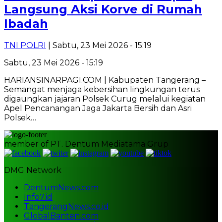
Langsung Aksi Korve di Rumah
Ibadah
TNI POLRI
| Sabtu, 23 Mei 2026 - 15:19
Sabtu, 23 Mei 2026 - 15:19
HARIANSINARPAGI.COM | Kabupaten Tangerang –
Semangat menjaga kebersihan lingkungan terus
digaungkan jajaran Polsek Curug melalui kegiatan
Apel Pencanangan Jaga Jakarta Bersih dan Asri
Polsek…
member of PT. Dentum Mediatama Grup
DMG Network
DentumNews.com
Info7.id
TangerangNews.co.id
GlobalBanten.com