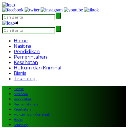
✖
Home
Nasional
Pendidikan
Pemerintahan
Kesehatan
Hukum dan Kriminal
Bisnis
Teknologi
Home
Nasional
Pendidikan
Pemerintahan
Kesehatan
Hukum dan Kriminal
Bisnis
Teknologi