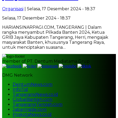
Organisasi
| Selasa, 17 Desember 2024 - 18:37
Selasa, 17 Desember 2024 - 18:37
HARIANSINARPAGI.COM, TANGERANG | Dalam
rangka menyambut Pilkada Banten 2024, Ketua
GRIB Jaya Kabupaten Tangerang, Herri, mengajak
masyarakat Banten, khususnya Tangerang Raya,
untuk menciptakan suasana…
member of PT. Dentum Mediatama Grup
DMG Network
DentumNews.com
Info7.id
TangerangNews.co.id
GlobalBanten.com
TangerangTengah.com
JabarInside.com
PoskotaNews.co.id