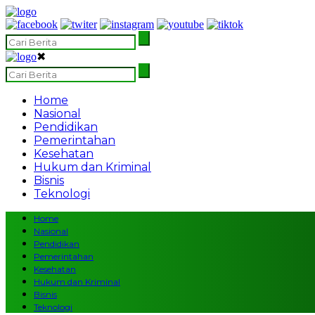
✖
Home
Nasional
Pendidikan
Pemerintahan
Kesehatan
Hukum dan Kriminal
Bisnis
Teknologi
Home
Nasional
Pendidikan
Pemerintahan
Kesehatan
Hukum dan Kriminal
Bisnis
Teknologi