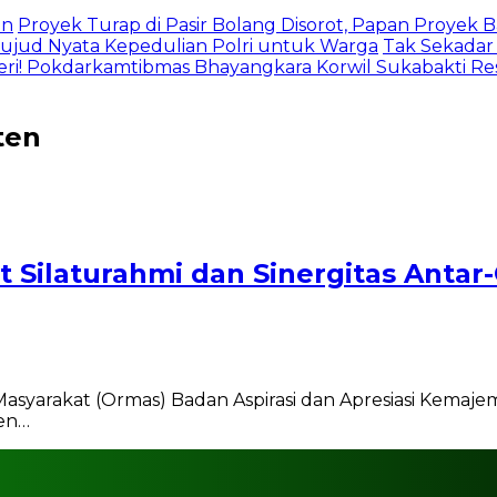
an
Proyek Turap di Pasir Bolang Disorot, Papan Proyek
jud Nyata Kepedulian Polri untuk Warga
Tak Sekadar
eri! Pokdarkamtibmas Bhayangkara Korwil Sukabakti Res
ten
t Silaturahmi dan Sinergitas Anta
yarakat (Ormas) Badan Aspirasi dan Apresiasi Kemaje
en…