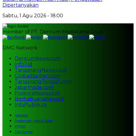
Dipertanyakan
Sabtu, 1 Agu 2026 - 18:00
member of PT. Dentum Mediatama Grup
DMG Network
DentumNews.com
Info7.id
TangerangNews.co.id
GlobalBanten.com
TangerangTengah.com
JabarInside.com
PoskotaNews.co.id
BeritaBuanaNews.id
InfoPublik.co
Redaksi
Pedoman Media Siber
PPRA
Disclaimer