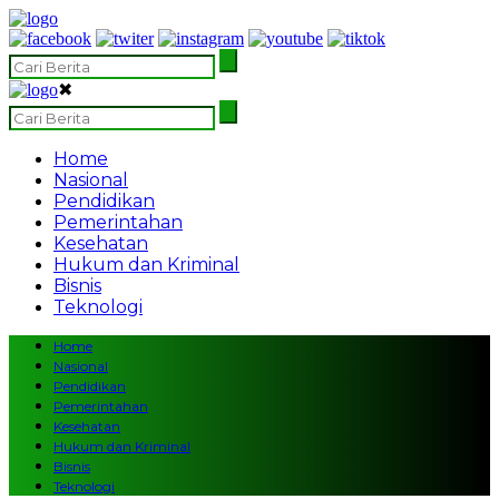
✖
Home
Nasional
Pendidikan
Pemerintahan
Kesehatan
Hukum dan Kriminal
Bisnis
Teknologi
Home
Nasional
Pendidikan
Pemerintahan
Kesehatan
Hukum dan Kriminal
Bisnis
Teknologi