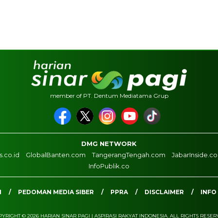
member of PT. Dentum Mediatama Grup
DMG NETWORK
.co.id
GlobalBanten.com
TangerangTengah.com
JabarInside.c
InfoPublik.co
I
PEDOMAN MEDIA SIBER
PPRA
DISCLAIMER
INFO
YRIGHT © 2026 HARIAN SINAR PAGI | ASPIRASI RAKYAT INDONESIA. ALL RIGHTS RESE