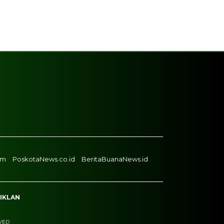
om
PoskotaNews.co.id
BeritaBuanaNews.id
 IKLAN
RVED