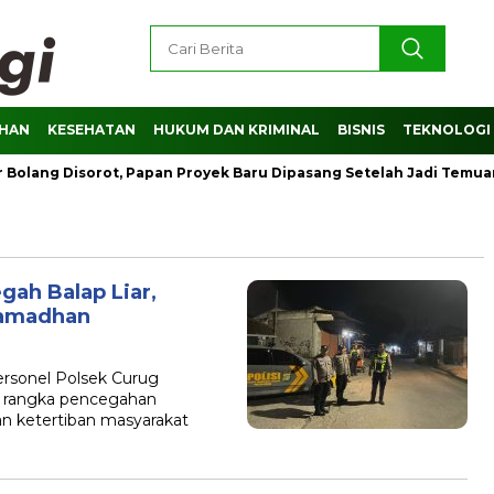
AHAN
KESEHATAN
HUKUM DAN KRIMINAL
BISNIS
TEKNOLOGI
 Bolang Disorot, Papan Proyek Baru Dipasang Setelah Jadi Temuan
gah Balap Liar,
Ramadhan
sonel Polsek Curug
m rangka pencegahan
n ketertiban masyarakat