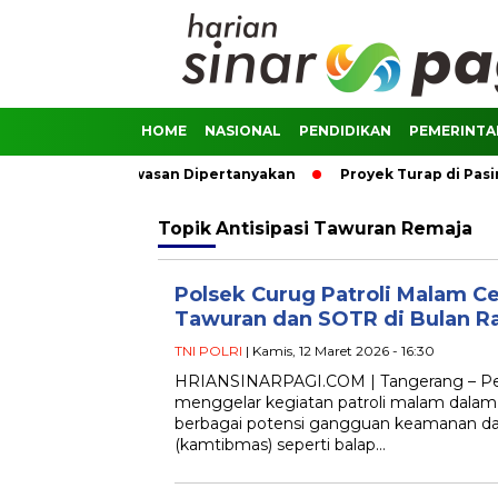
HOME
NASIONAL
PENDIDIKAN
PEMERINT
ian Masif, Pengawasan Dipertanyakan
Proyek Turap di Pasir
Topik
Antisipasi Tawuran Remaja
Polsek Curug Patroli Malam Ce
Tawuran dan SOTR di Bulan 
TNI POLRI
| Kamis, 12 Maret 2026 - 16:30
HRIANSINARPAGI.COM | Tangerang – Per
menggelar kegiatan patroli malam dala
berbagai potensi gangguan keamanan da
(kamtibmas) seperti balap…