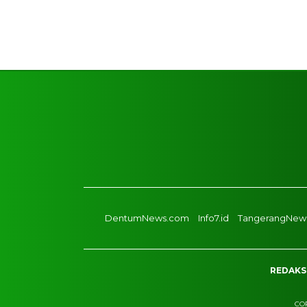
DentumNews.com
Info7.id
TangerangNews
REDAKS
COP