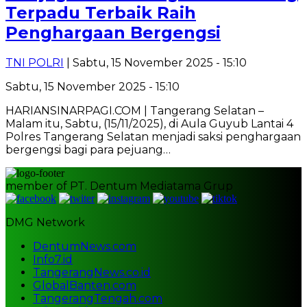
Terpadu Terbaik Raih
Penghargaan Bergengsi
TNI POLRI
| Sabtu, 15 November 2025 - 15:10
Sabtu, 15 November 2025 - 15:10
HARIANSINARPAGI.COM | Tangerang Selatan –
Malam itu, Sabtu, (15/11/2025), di Aula Guyub Lantai 4
Polres Tangerang Selatan menjadi saksi penghargaan
bergengsi bagi para pejuang…
member of PT. Dentum Mediatama Grup
DMG Network
DentumNews.com
Info7.id
TangerangNews.co.id
GlobalBanten.com
TangerangTengah.com