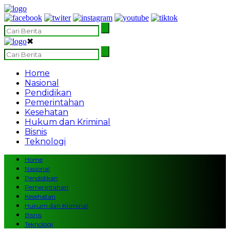
✖
Home
Nasional
Pendidikan
Pemerintahan
Kesehatan
Hukum dan Kriminal
Bisnis
Teknologi
Home
Nasional
Pendidikan
Pemerintahan
Kesehatan
Hukum dan Kriminal
Bisnis
Teknologi