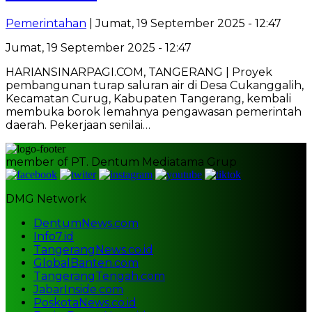
Pemerintahan
| Jumat, 19 September 2025 - 12:47
Jumat, 19 September 2025 - 12:47
HARIANSINARPAGI.COM, TANGERANG | Proyek
pembangunan turap saluran air di Desa Cukanggalih,
Kecamatan Curug, Kabupaten Tangerang, kembali
membuka borok lemahnya pengawasan pemerintah
daerah. Pekerjaan senilai…
member of PT. Dentum Mediatama Grup
DMG Network
DentumNews.com
Info7.id
TangerangNews.co.id
GlobalBanten.com
TangerangTengah.com
JabarInside.com
PoskotaNews.co.id