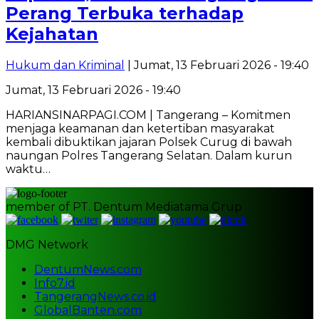
Perang Terbuka terhadap
Kejahatan
Hukum dan Kriminal
| Jumat, 13 Februari 2026 - 19:40
Jumat, 13 Februari 2026 - 19:40
HARIANSINARPAGI.COM | Tangerang – Komitmen
menjaga keamanan dan ketertiban masyarakat
kembali dibuktikan jajaran Polsek Curug di bawah
naungan Polres Tangerang Selatan. Dalam kurun
waktu…
member of PT. Dentum Mediatama Grup
DMG Network
DentumNews.com
Info7.id
TangerangNews.co.id
GlobalBanten.com