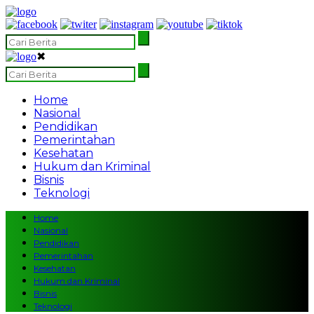
✖
Home
Nasional
Pendidikan
Pemerintahan
Kesehatan
Hukum dan Kriminal
Bisnis
Teknologi
Home
Nasional
Pendidikan
Pemerintahan
Kesehatan
Hukum dan Kriminal
Bisnis
Teknologi