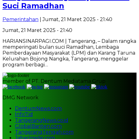
Suci Ramadhan
Pemerintahan
| Jumat, 21 Maret 2025 - 21:40
Jumat, 21 Maret 2025 - 21:40
HARIANSINARPAGI.COM | Tangerang, – Dalam rangka
memperingati bulan suci Ramadhan, Lembaga
Pemberdayaan Masyarakat (LPM) dan Karang Taruna
Kelurahan Bojong Nangka, Tangerang, menggelar
program berbagi…
member of PT. Dentum Mediatama Grup
DMG Network
DentumNews.com
Info7.id
TangerangNews.co.id
GlobalBanten.com
TangerangTengah.com
JabarInside.com