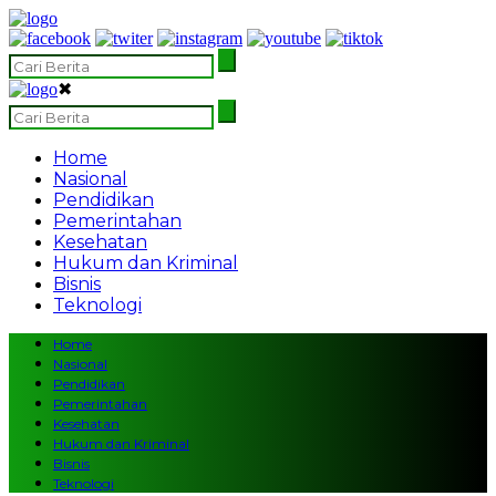
✖
Home
Nasional
Pendidikan
Pemerintahan
Kesehatan
Hukum dan Kriminal
Bisnis
Teknologi
Home
Nasional
Pendidikan
Pemerintahan
Kesehatan
Hukum dan Kriminal
Bisnis
Teknologi