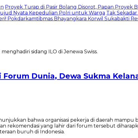
an
Proyek Turap di Pasir Bolang Disorot, Papan Proyek
jud Nyata Kepedulian Polri untuk Warga
Tak Sekadar
eri! Pokdarkamtibmas Bhayangkara Korwil Sukabakti Res
Forum Dunia, Dewa Sukma Kelana 
nunjukkan bahwa organisasi pekerja di daerah mampu b
dan rekomendasi yang lahir dari forum tersebut dihara
eraan buruh di Indonesia.