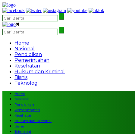
✖
Home
Nasional
Pendidikan
Pemerintahan
Kesehatan
Hukum dan Kriminal
Bisnis
Teknologi
Home
Nasional
Pendidikan
Pemerintahan
Kesehatan
Hukum dan Kriminal
Bisnis
Teknologi