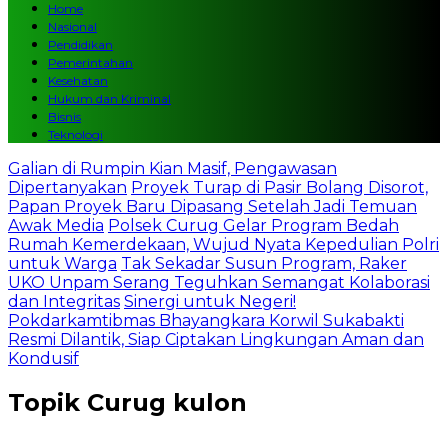
Home
Nasional
Pendidikan
Pemerintahan
Kesehatan
Hukum dan Kriminal
Bisnis
Teknologi
Galian di Rumpin Kian Masif, Pengawasan
Dipertanyakan
Proyek Turap di Pasir Bolang Disorot,
Papan Proyek Baru Dipasang Setelah Jadi Temuan
Awak Media
Polsek Curug Gelar Program Bedah
Rumah Kemerdekaan, Wujud Nyata Kepedulian Polri
untuk Warga
Tak Sekadar Susun Program, Raker
UKO Unpam Serang Teguhkan Semangat Kolaborasi
dan Integritas
Sinergi untuk Negeri!
Pokdarkamtibmas Bhayangkara Korwil Sukabakti
Resmi Dilantik, Siap Ciptakan Lingkungan Aman dan
Kondusif
Topik
Curug kulon