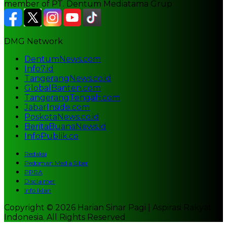
member of PT. Dentum Mediatama Grup
DMG Network
DentumNews.com
Info7.id
TangerangNews.co.id
GlobalBanten.com
TangerangTengah.com
JabarInside.com
PoskotaNews.co.id
BeritaBuanaNews.id
InfoPublik.co
Redaksi
Pedoman Media Siber
PPRA
Disclaimer
Info Iklan
Copyright © 2026 Harian Sinar Pagi | Aspirasi Rakyat
Indonesia. All Rights Reserved