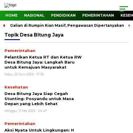
HOME
NASIONAL
PENDIDIKAN
PEMERINTAHAN
KESE
Galian di Rumpin Kian Masif, Pengawasan Dipertanyakan
Topik
Desa Bitung Jaya
Pemerintahan
Pelantikan Ketua RT dan Ketua RW
Desa Bitung Jaya: Langkah Baru
untuk Kemajuan Masyarakat
Rabu, 25 Juni 2025 - 17:35
Kesehatan
Desa Bitung Jaya Siap Cegah
Stunting: Posyandu untuk Masa
Depan yang Lebih Sehat
Minggu, 11 Mei 2025 - 04:47
Pemerintahan
Aksi Nyata Untuk Lingkungan: H