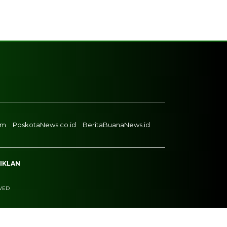
om
PoskotaNews.co.id
BeritaBuanaNews.id
 IKLAN
RVED