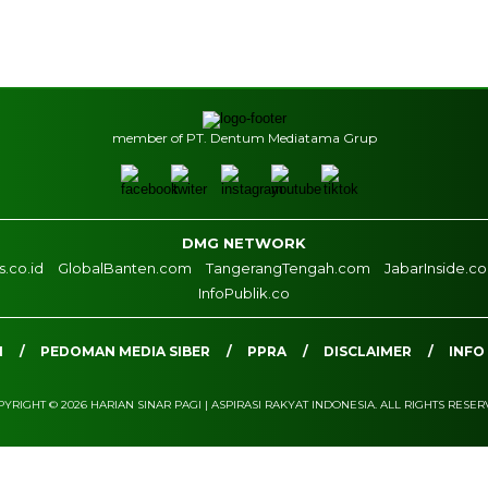
member of PT. Dentum Mediatama Grup
DMG NETWORK
.co.id
GlobalBanten.com
TangerangTengah.com
JabarInside.c
InfoPublik.co
I
PEDOMAN MEDIA SIBER
PPRA
DISCLAIMER
INFO
YRIGHT © 2026 HARIAN SINAR PAGI | ASPIRASI RAKYAT INDONESIA. ALL RIGHTS RESE