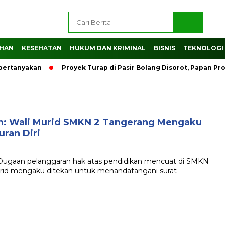
AHAN
KESEHATAN
HUKUM DAN KRIMINAL
BISNIS
TEKNOLOGI
ipertanyakan
Proyek Turap di Pasir Bolang Disorot, Papan P
n: Wali Murid SMKN 2 Tangerang Mengaku
ran Diri
gaan pelanggaran hak atas pendidikan mencuat di SMKN
rid mengaku ditekan untuk menandatangani surat