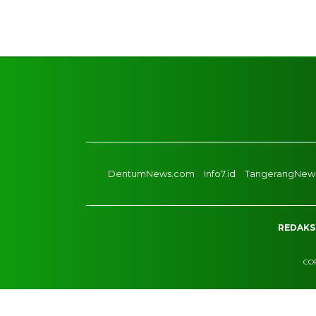
DentumNews.com
Info7.id
TangerangNews
REDAKS
COP