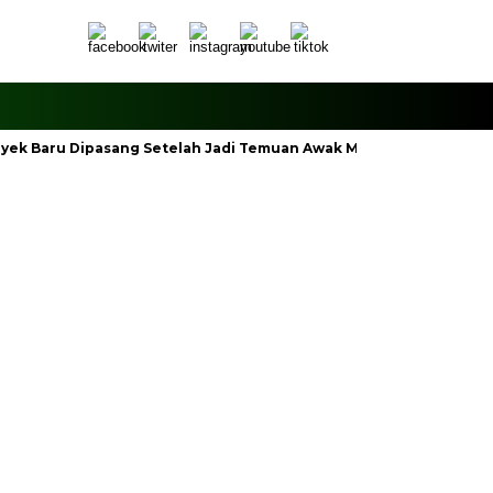
royek Baru Dipasang Setelah Jadi Temuan Awak Media
Polsek 