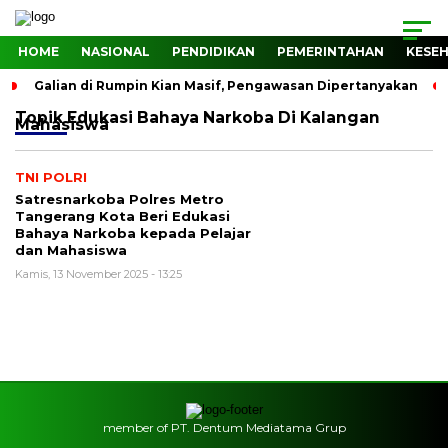
HOME
NASIONAL
PENDIDIKAN
PEMERINTAHAN
KESE
Galian di Rumpin Kian Masif, Pengawasan Dipertanyakan
Topik
Edukasi Bahaya Narkoba Di Kalangan
Mahasiswa
TNI POLRI
Satresnarkoba Polres Metro
Tangerang Kota Beri Edukasi
Bahaya Narkoba kepada Pelajar
dan Mahasiswa
Kamis, 13 November 2025 - 13:25
member of PT. Dentum Mediatama Grup