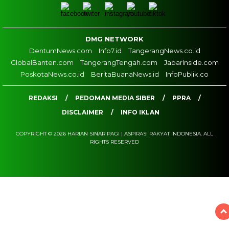
DMG NETWORK
DentumNews.com
Info7.id
TangerangNews.co.id
GlobalBanten.com
TangerangTengah.com
JabarInside.com
PoskotaNews.co.id
BeritaBuanaNews.id
InfoPublik.co
REDAKSI
PEDOMAN MEDIA SIBER
PPRA
DISCLAIMER
INFO IKLAN
COPYRIGHT © 2026 HARIAN SINAR PAGI | ASPIRASI RAKYAT INDONESIA. ALL
RIGHTS RESERVED