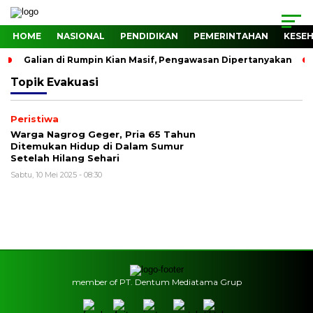
HOME
NASIONAL
PENDIDIKAN
PEMERINTAHAN
KESE
Galian di Rumpin Kian Masif, Pengawasan Dipertanyakan
Topik
Evakuasi
Peristiwa
Warga Nagrog Geger, Pria 65 Tahun
Ditemukan Hidup di Dalam Sumur
Setelah Hilang Sehari
Sabtu, 10 Mei 2025 - 08:30
member of PT. Dentum Mediatama Grup