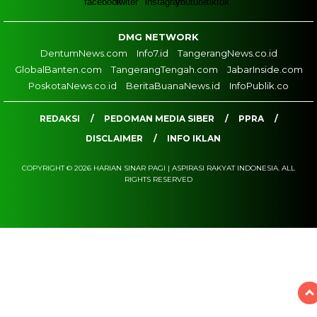
DMG NETWORK
DentumNews.com
Info7.id
TangerangNews.co.id
GlobalBanten.com
TangerangTengah.com
JabarInside.com
PoskotaNews.co.id
BeritaBuanaNews.id
InfoPublik.co
REDAKSI
PEDOMAN MEDIA SIBER
PPRA
DISCLAIMER
INFO IKLAN
COPYRIGHT © 2026 HARIAN SINAR PAGI | ASPIRASI RAKYAT INDONESIA. ALL
RIGHTS RESERVED