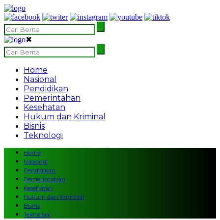
✖
Home
Nasional
Pendidikan
Pemerintahan
Kesehatan
Hukum dan Kriminal
Bisnis
Teknologi
Home
Nasional
Pendidikan
Pemerintahan
Kesehatan
Hukum dan Kriminal
Bisnis
Teknologi