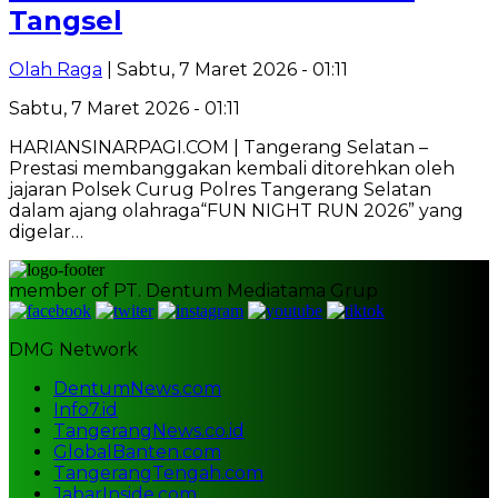
Tangsel
Olah Raga
| Sabtu, 7 Maret 2026 - 01:11
Sabtu, 7 Maret 2026 - 01:11
HARIANSINARPAGI.COM | Tangerang Selatan –
Prestasi membanggakan kembali ditorehkan oleh
jajaran Polsek Curug Polres Tangerang Selatan
dalam ajang olahraga“FUN NIGHT RUN 2026” yang
digelar…
member of PT. Dentum Mediatama Grup
DMG Network
DentumNews.com
Info7.id
TangerangNews.co.id
GlobalBanten.com
TangerangTengah.com
JabarInside.com