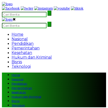
✖
Home
Nasional
Pendidikan
Pemerintahan
Kesehatan
Hukum dan Kriminal
Bisnis
Teknologi
Home
Nasional
Pendidikan
Pemerintahan
Kesehatan
Hukum dan Kriminal
Bisnis
Teknologi