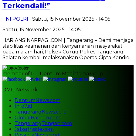
Terkendali!”
TNI POLRI
| Sabtu, 15 November 2025 - 14:05
Sabtu, 15 November 2025 - 14:05
HARIANSINARPAGI.COM | Tangerang – Demi menjaga
stabilitas keamanan dan kenyamanan masyarakat
pada malam hari, Polsek Curug Polres Tangerang
Selatan kembali melaksanakan Operasi Cipta Kondisi…
member of PT. Dentum Mediatama Grup
DMG Network
DentumNews.com
Info7.id
TangerangNews.co.id
GlobalBanten.com
TangerangTengah.com
JabarInside.com
PoskotaNews.co.id