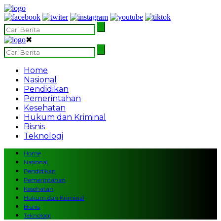
✖
Home
Nasional
Pendidikan
Pemerintahan
Kesehatan
Hukum dan Kriminal
Bisnis
Teknologi
Home
Nasional
Pendidikan
Pemerintahan
Kesehatan
Hukum dan Kriminal
Bisnis
Teknologi