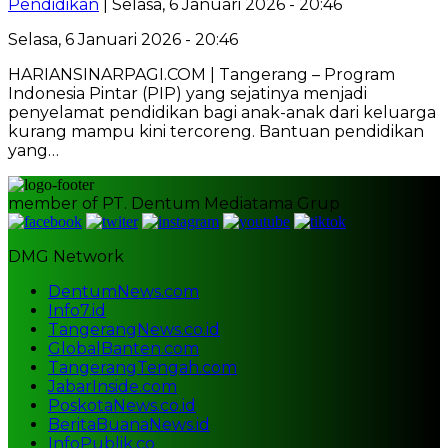
Pendidikan
| Selasa, 6 Januari 2026 - 20:46
Selasa, 6 Januari 2026 - 20:46
HARIANSINARPAGI.COM | Tangerang – Program
Indonesia Pintar (PIP) yang sejatinya menjadi
penyelamat pendidikan bagi anak-anak dari keluarga
kurang mampu kini tercoreng. Bantuan pendidikan
yang…
member of PT. Dentum Mediatama Grup
DMG Network
DentumNews.com
Info7.id
TangerangNews.co.id
GlobalBanten.com
TangerangTengah.com
JabarInside.com
PoskotaNews.co.id
BeritaBuanaNews.id
InfoPublik.co