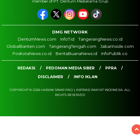
member of PT. Dentum Mediatama Grup
DMG NETWORK
DentumNews.com
Info7.id
TangerangNews.co.id
GlobalBanten.com
TangerangTengah.com
JabarInside.com
PoskotaNews.co.id
BeritaBuanaNews.id
InfoPublik.co
REDAKSI
PEDOMAN MEDIA SIBER
PPRA
DISCLAIMER
INFO IKLAN
COPYRIGHT © 2026 HARIAN SINAR PAGI | ASPIRASI RAKYAT INDONESIA. ALL
RIGHTS RESERVED