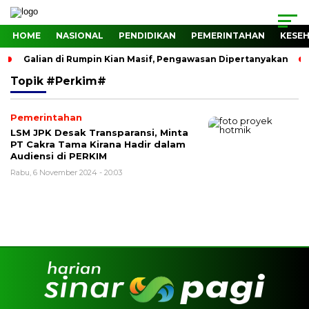
HOME
NASIONAL
PENDIDIKAN
PEMERINTAHAN
KESE
Galian di Rumpin Kian Masif, Pengawasan Dipertanyakan
Topik
#perkim#
Pemerintahan
LSM JPK Desak Transparansi, Minta
PT Cakra Tama Kirana Hadir dalam
Audiensi di PERKIM
Rabu, 6 November 2024 - 20:03