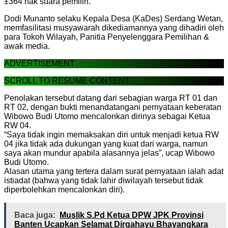
±364 hak suara pemilih.
Dodi Munanto selaku Kepala Desa (KaDes) Serdang Wetan,
memfasilitasi musyawarah dikediamannya yang dihadiri oleh
para Tokoh Wilayah, Panitia Penyelenggara Pemilihan &
awak media.
ADVERTISEMENT
SCROLL TO RESUME CONTENT
Penolakan tersebut datang dari sebagian warga RT 01 dan
RT 02, dengan bukti menandatangani pernyataan keberatan
Wibowo Budi Utomo mencalonkan dirinya sebagai Ketua
RW 04.
“Saya tidak ingin memaksakan diri untuk menjadi ketua RW
04 jika tidak ada dukungan yang kuat dari warga, namun
saya akan mundur apabila alasannya jelas”, ucap Wibowo
Budi Utomo.
Alasan utama yang tertera dalam surat pernyataan ialah adat
istiadat (bahwa yang tidak lahir diwilayah tersebut tidak
diperbolehkan mencalonkan diri).
Baca juga:
Muslik S.Pd Ketua DPW JPK Provinsi
Banten Ucapkan Selamat Dirgahayu Bhayangkara