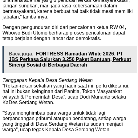
bilamana ada hal yang diperlukan terkait kemasyarakatan,
jangan sungkan, mari jaga rasa kebersamaan dalam
bermasyakarat, karena berbuat hal baik tidak mesti memiliki
jabatan,” tambahnya.
Dengan pengunduran diri dari pencalonan ketua RW 04,
Wibowo Budi Utomo berharap proses pencalonan dapat
tetap berjalan dengan lancar dan demokratis.
Baca juga:
FORTRESS Ramadan White 2026: PT
JBS Perkasa Salurkan 3.250 Paket Bantuan, Perkuat
Sinergi Sosial di Berbagai Daerah
Tanggapan Kepala Desa Serdang Wetan
“Rekan-rekan sekalian yang hadir saat ini, perlu diketahui,
hal ini bukan keinginan dari Panitia, Tokoh Masyarakat
wilayah & Pemerintah Desa”, ucap Dodi Munanto selaku
KaDes Serdang Wetan.
“Saya menghimbau para warga untuk tidak lagi
berpandangan pribumi ataupun pendatang, setiap warga
yang tinggal di Desa Serdang Wetan itu sudah menjadi
warga”, ucap tegas Kepala Desa Serdang Wetan.