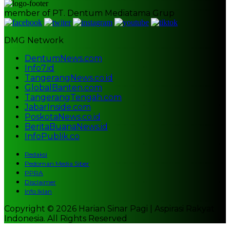
member of PT. Dentum Mediatama Grup
DMG Network
DentumNews.com
Info7.id
TangerangNews.co.id
GlobalBanten.com
TangerangTengah.com
JabarInside.com
PoskotaNews.co.id
BeritaBuanaNews.id
InfoPublik.co
Redaksi
Pedoman Media Siber
PPRA
Disclaimer
Info Iklan
Copyright © 2026 Harian Sinar Pagi | Aspirasi Rakyat
Indonesia. All Rights Reserved