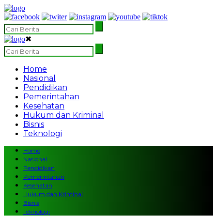
✖
Home
Nasional
Pendidikan
Pemerintahan
Kesehatan
Hukum dan Kriminal
Bisnis
Teknologi
Home
Nasional
Pendidikan
Pemerintahan
Kesehatan
Hukum dan Kriminal
Bisnis
Teknologi