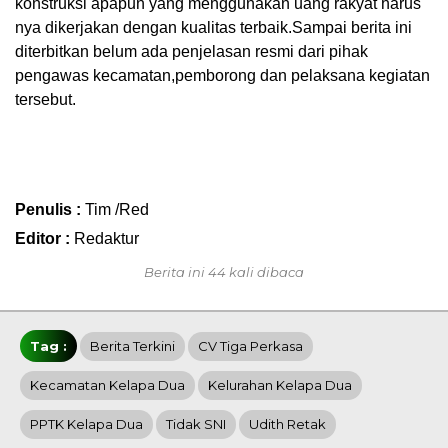
konstruksi apapun yang menggunakan uang rakyat harus
nya dikerjakan dengan kualitas terbaik.Sampai berita ini
diterbitkan belum ada penjelasan resmi dari pihak
pengawas kecamatan,pemborong dan pelaksana kegiatan
tersebut.
Penulis :
Tim /Red
Editor :
Redaktur
Berita ini 44 kali dibaca
Tag :
Berita Terkini
CV Tiga Perkasa
Kecamatan Kelapa Dua
Kelurahan Kelapa Dua
PPTK Kelapa Dua
Tidak SNI
Udith Retak