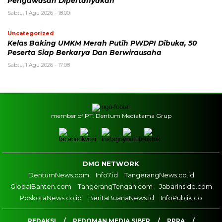
Pengawasan Dipertanyakan
Sabtu, 1 Agu 2026 - 18:00
Uncategorized
Kelas Baking UMKM Merah Putih PWDPI Dibuka, 50
Peserta Siap Berkarya Dan Berwirausaha
Sabtu, 1 Agu 2026 - 17:08
member of PT. Dentum Mediatama Grup
DMG NETWORK
DentumNews.com
Info7.id
TangerangNews.co.id
GlobalBanten.com
TangerangTengah.com
JabarInside.com
PoskotaNews.co.id
BeritaBuanaNews.id
InfoPublik.co
REDAKSI
PEDOMAN MEDIA SIBER
PPRA