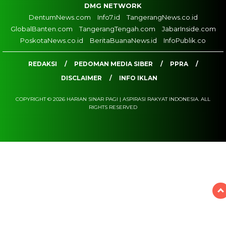
DMG NETWORK
DentumNews.com
Info7.id
TangerangNews.co.id
GlobalBanten.com
TangerangTengah.com
JabarInside.com
PoskotaNews.co.id
BeritaBuanaNews.id
InfoPublik.co
REDAKSI
PEDOMAN MEDIA SIBER
PPRA
DISCLAIMER
INFO IKLAN
COPYRIGHT © 2026 HARIAN SINAR PAGI | ASPIRASI RAKYAT INDONESIA. ALL
RIGHTS RESERVED