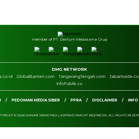
member of PT. Dentum Mediatama Grup
DMG NETWORK
.co.id
GlobalBanten.com
TangerangTengah.com
JabarInside.c
InfoPublik.co
I
PEDOMAN MEDIA SIBER
PPRA
DISCLAIMER
INFO
YRIGHT © 2026 HARIAN SINAR PAGI | ASPIRASI RAKYAT INDONESIA. ALL RIGHTS RESE