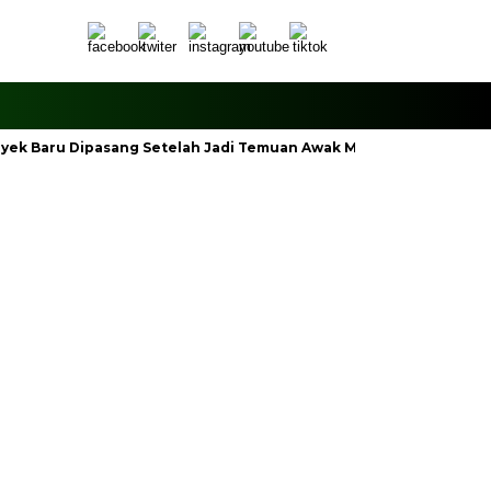
royek Baru Dipasang Setelah Jadi Temuan Awak Media
Polsek 