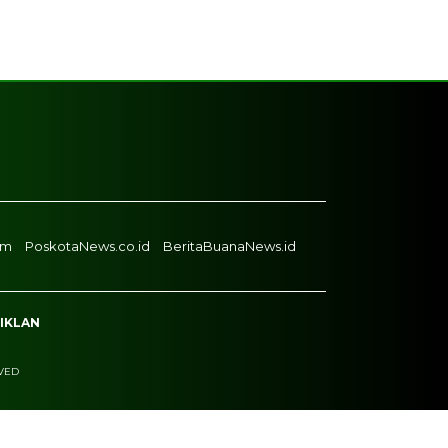
om
PoskotaNews.co.id
BeritaBuanaNews.id
 IKLAN
RVED