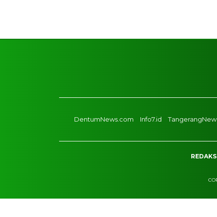
DentumNews.com
Info7.id
TangerangNews
REDAKS
COP