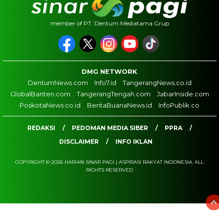
member of PT. Dentum Mediatama Grup
DMG NETWORK
DentumNews.com
Info7.id
TangerangNews.co.id
GlobalBanten.com
TangerangTengah.com
JabarInside.com
PoskotaNews.co.id
BeritaBuanaNews.id
InfoPublik.co
REDAKSI
PEDOMAN MEDIA SIBER
PPRA
DISCLAIMER
INFO IKLAN
COPYRIGHT © 2026 HARIAN SINAR PAGI | ASPIRASI RAKYAT INDONESIA. ALL
RIGHTS RESERVED