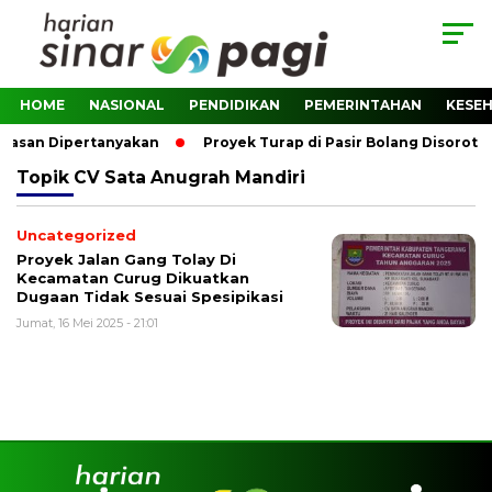
HOME
NASIONAL
PENDIDIKAN
PEMERINTAHAN
KESE
awasan Dipertanyakan
Proyek Turap di Pasir Bolang Disorot,
Topik
CV Sata Anugrah Mandiri
Uncategorized
Proyek Jalan Gang Tolay Di
Kecamatan Curug Dikuatkan
Dugaan Tidak Sesuai Spesipikasi
Jumat, 16 Mei 2025 - 21:01