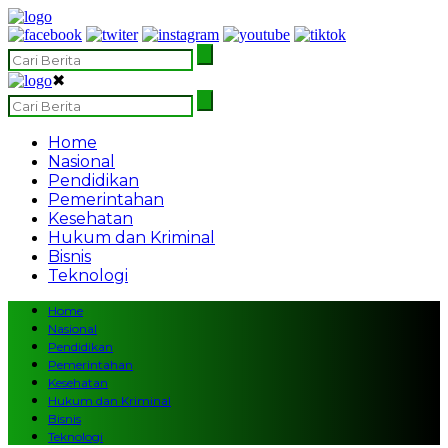
✖
Home
Nasional
Pendidikan
Pemerintahan
Kesehatan
Hukum dan Kriminal
Bisnis
Teknologi
Home
Nasional
Pendidikan
Pemerintahan
Kesehatan
Hukum dan Kriminal
Bisnis
Teknologi