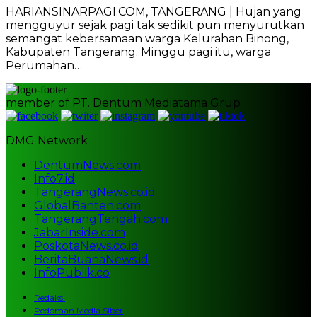
HARIANSINARPAGI.COM, TANGERANG | Hujan yang
mengguyur sejak pagi tak sedikit pun menyurutkan
semangat kebersamaan warga Kelurahan Binong,
Kabupaten Tangerang. Minggu pagi itu, warga
Perumahan…
member of PT. Dentum Mediatama Grup
DMG Network
DentumNews.com
Info7.id
TangerangNews.co.id
GlobalBanten.com
TangerangTengah.com
JabarInside.com
PoskotaNews.co.id
BeritaBuanaNews.id
InfoPublik.co
Redaksi
Pedoman Media Siber