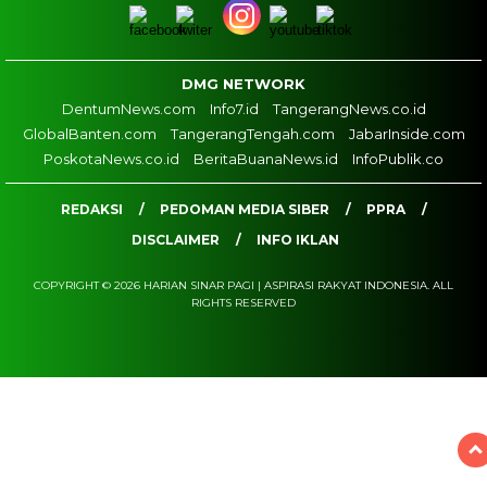
DMG NETWORK
DentumNews.com
Info7.id
TangerangNews.co.id
GlobalBanten.com
TangerangTengah.com
JabarInside.com
PoskotaNews.co.id
BeritaBuanaNews.id
InfoPublik.co
REDAKSI
PEDOMAN MEDIA SIBER
PPRA
DISCLAIMER
INFO IKLAN
COPYRIGHT © 2026 HARIAN SINAR PAGI | ASPIRASI RAKYAT INDONESIA. ALL
RIGHTS RESERVED