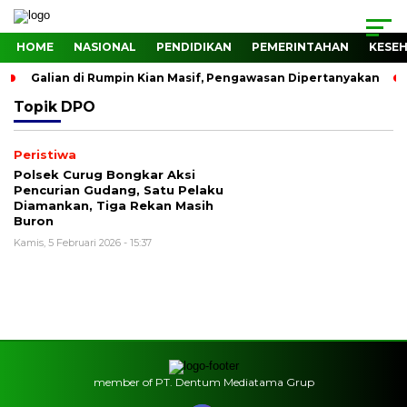
HOME
NASIONAL
PENDIDIKAN
PEMERINTAHAN
KESE
Galian di Rumpin Kian Masif, Pengawasan Dipertanyakan
Topik
DPO
Peristiwa
Polsek Curug Bongkar Aksi
Pencurian Gudang, Satu Pelaku
Diamankan, Tiga Rekan Masih
Buron
Kamis, 5 Februari 2026 - 15:37
member of PT. Dentum Mediatama Grup