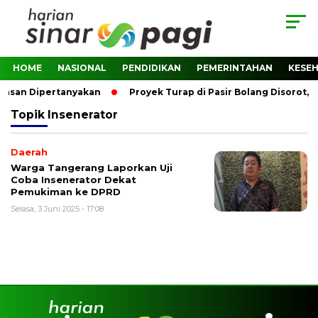
HOME
NASIONAL
PENDIDIKAN
PEMERINTAHAN
KESE
wasan Dipertanyakan
Proyek Turap di Pasir Bolang Disorot,
Topik
Insenerator
Daerah
Warga Tangerang Laporkan Uji
Coba Insenerator Dekat
Pemukiman ke DPRD
Selasa, 3 Juni 2025 - 17:08