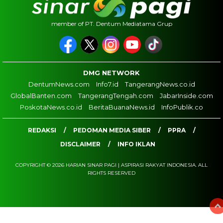
member of PT. Dentum Mediatama Grup
DMG NETWORK
DentumNews.com
Info7.id
TangerangNews.co.id
GlobalBanten.com
TangerangTengah.com
JabarInside.com
PoskotaNews.co.id
BeritaBuanaNews.id
InfoPublik.co
REDAKSI
PEDOMAN MEDIA SIBER
PPRA
DISCLAIMER
INFO IKLAN
COPYRIGHT © 2026 HARIAN SINAR PAGI | ASPIRASI RAKYAT INDONESIA. ALL
RIGHTS RESERVED