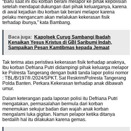
“Baru saat ini ibu korban berani melapor ke pihak kepolisian
setelah mendapat dukungan dari pihak keluarganya, karena
di awal kejadian ibu korban tak berani melapor karena
pelaku mengancam akan melalukan kekerasan fisik
terhadap ibunya,” kata Bambang.
Baca juga:
Kapolsek Curug Sambangi Ibadah
Kenaikan Yesus Kristus di GBI Saribumi Indah,
Sampaikan Pesan Kamtibmas kepada Jemaat
Tak terima atas peristiwa kekerasan fisik terhadap anaknya,
Ibu korban Defriana Putri didampingi pihak keluarga melapor
ke Polresta Tangerang dengan bukti tanda lapor polisi nomor
: TBL/B/197/II /2024/SPKT. Sat Reskrim/Polresta Tangerang
Polda Banten. Perkara Kekerasan terhadap anak dibawah
umur.
Dalam keterangan pada laporan polisi itu Defriana Putri
mengatakan, permasalahan bermula dari korban
menemukan sekujur badan dan wajah anak korban
mengalami luka gigitan. Namun pelapor ketika ditanya
berdalih hal itu dilakukan karena gemas.