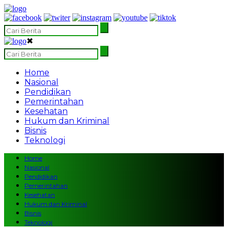
✖
Home
Nasional
Pendidikan
Pemerintahan
Kesehatan
Hukum dan Kriminal
Bisnis
Teknologi
Home
Nasional
Pendidikan
Pemerintahan
Kesehatan
Hukum dan Kriminal
Bisnis
Teknologi