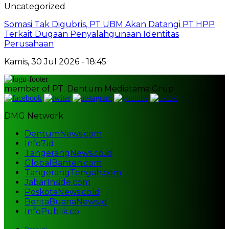
Uncategorized
Somasi Tak Digubris, PT UBM Akan Datangi PT HPP
Terkait Dugaan Penyalahgunaan Identitas
Perusahaan
Kamis, 30 Jul 2026 - 18:45
member of PT. Dentum Mediatama Grup
DMG Network
DentumNews.com
Info7.id
TangerangNews.co.id
GlobalBanten.com
TangerangTengah.com
JabarInside.com
PoskotaNews.co.id
BeritaBuanaNews.id
InfoPublik.co