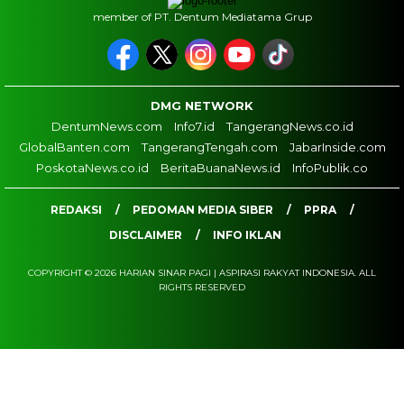
member of PT. Dentum Mediatama Grup
DMG NETWORK
DentumNews.com
Info7.id
TangerangNews.co.id
GlobalBanten.com
TangerangTengah.com
JabarInside.com
PoskotaNews.co.id
BeritaBuanaNews.id
InfoPublik.co
REDAKSI
PEDOMAN MEDIA SIBER
PPRA
DISCLAIMER
INFO IKLAN
COPYRIGHT © 2026 HARIAN SINAR PAGI | ASPIRASI RAKYAT INDONESIA. ALL
RIGHTS RESERVED