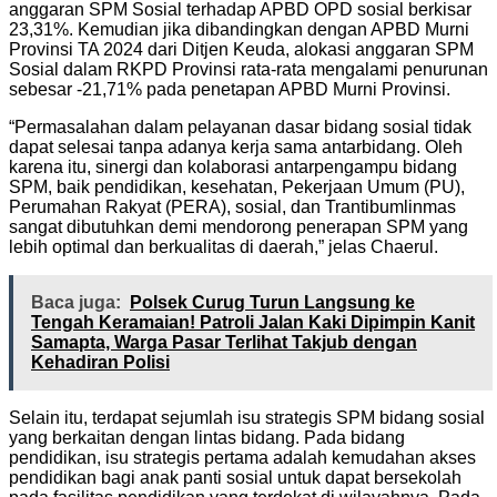
anggaran SPM Sosial terhadap APBD OPD sosial berkisar
23,31%. Kemudian jika dibandingkan dengan APBD Murni
Provinsi TA 2024 dari Ditjen Keuda, alokasi anggaran SPM
Sosial dalam RKPD Provinsi rata-rata mengalami penurunan
sebesar -21,71% pada penetapan APBD Murni Provinsi.
“Permasalahan dalam pelayanan dasar bidang sosial tidak
dapat selesai tanpa adanya kerja sama antarbidang. Oleh
karena itu, sinergi dan kolaborasi antarpengampu bidang
SPM, baik pendidikan, kesehatan, Pekerjaan Umum (PU),
Perumahan Rakyat (PERA), sosial, dan Trantibumlinmas
sangat dibutuhkan demi mendorong penerapan SPM yang
lebih optimal dan berkualitas di daerah,” jelas Chaerul.
Baca juga:
Polsek Curug Turun Langsung ke
Tengah Keramaian! Patroli Jalan Kaki Dipimpin Kanit
Samapta, Warga Pasar Terlihat Takjub dengan
Kehadiran Polisi
Selain itu, terdapat sejumlah isu strategis SPM bidang sosial
yang berkaitan dengan lintas bidang. Pada bidang
pendidikan, isu strategis pertama adalah kemudahan akses
pendidikan bagi anak panti sosial untuk dapat bersekolah