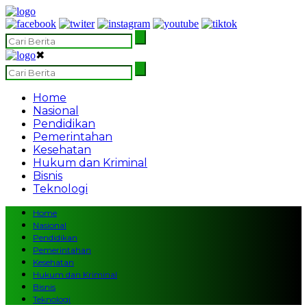
✖
Home
Nasional
Pendidikan
Pemerintahan
Kesehatan
Hukum dan Kriminal
Bisnis
Teknologi
Home
Nasional
Pendidikan
Pemerintahan
Kesehatan
Hukum dan Kriminal
Bisnis
Teknologi