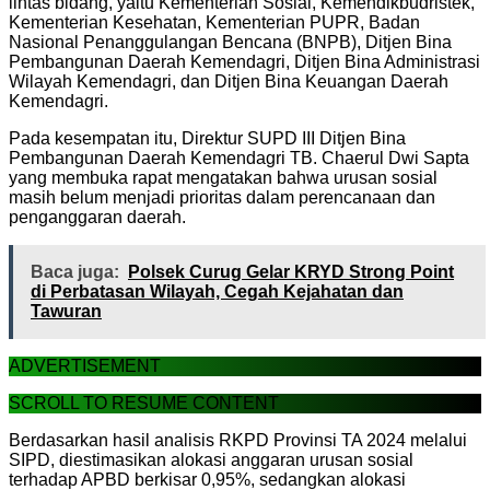
lintas bidang, yaitu Kementerian Sosial, Kemendikbudristek,
Kementerian Kesehatan, Kementerian PUPR, Badan
Nasional Penanggulangan Bencana (BNPB), Ditjen Bina
Pembangunan Daerah Kemendagri, Ditjen Bina Administrasi
Wilayah Kemendagri, dan Ditjen Bina Keuangan Daerah
Kemendagri.
Pada kesempatan itu, Direktur SUPD III Ditjen Bina
Pembangunan Daerah Kemendagri TB. Chaerul Dwi Sapta
yang membuka rapat mengatakan bahwa urusan sosial
masih belum menjadi prioritas dalam perencanaan dan
penganggaran daerah.
Baca juga:
Polsek Curug Gelar KRYD Strong Point
di Perbatasan Wilayah, Cegah Kejahatan dan
Tawuran
ADVERTISEMENT
SCROLL TO RESUME CONTENT
Berdasarkan hasil analisis RKPD Provinsi TA 2024 melalui
SIPD, diestimasikan alokasi anggaran urusan sosial
terhadap APBD berkisar 0,95%, sedangkan alokasi