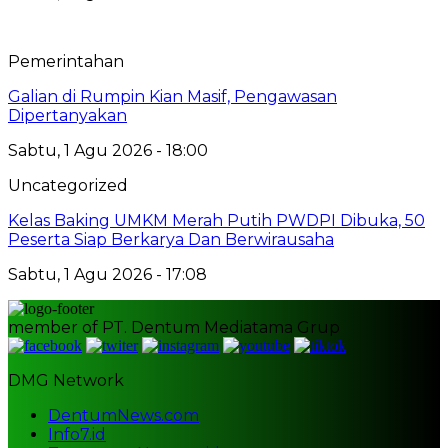
Pemerintahan
Galian di Rumpin Kian Masif, Pengawasan
Dipertanyakan
Sabtu, 1 Agu 2026 - 18:00
Uncategorized
Kelas Baking UMKM Merah Putih PWDPI Dibuka, 50
Peserta Siap Berkarya Dan Berwirausaha
Sabtu, 1 Agu 2026 - 17:08
member of PT. Dentum Mediatama Grup
DMG Network
DentumNews.com
Info7.id