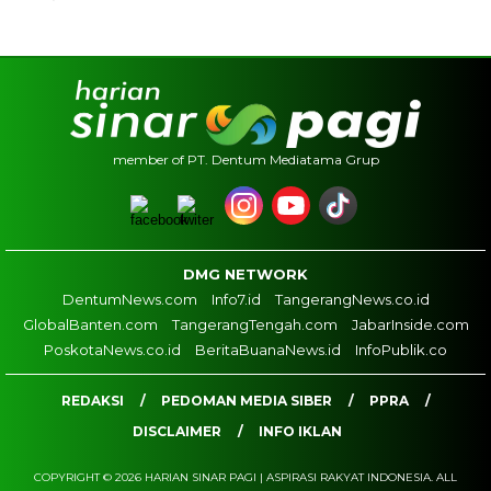
member of PT. Dentum Mediatama Grup
DMG NETWORK
DentumNews.com
Info7.id
TangerangNews.co.id
GlobalBanten.com
TangerangTengah.com
JabarInside.com
PoskotaNews.co.id
BeritaBuanaNews.id
InfoPublik.co
REDAKSI
PEDOMAN MEDIA SIBER
PPRA
DISCLAIMER
INFO IKLAN
COPYRIGHT © 2026 HARIAN SINAR PAGI | ASPIRASI RAKYAT INDONESIA. ALL