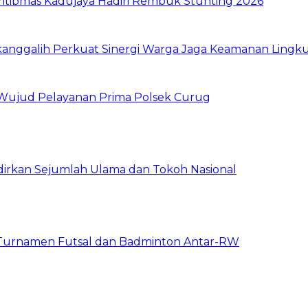
mtibmas Kadujaya Hadiri Rembuk Stunting 2026
anggalih Perkuat Sinergi Warga Jaga Keamanan Lingk
e, Wujud Pelayanan Prima Polsek Curug
dirkan Sejumlah Ulama dan Tokoh Nasional
 Turnamen Futsal dan Badminton Antar-RW