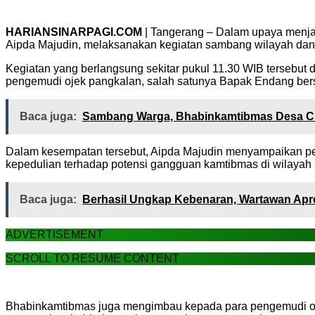
HARIANSINARPAGI.COM
| Tangerang – Dalam upaya menja
Aipda Majudin, melaksanakan kegiatan sambang wilayah dan 
Kegiatan yang berlangsung sekitar pukul 11.30 WIB tersebu
pengemudi ojek pangkalan, salah satunya Bapak Endang bers
Baca juga:
Sambang Warga, Bhabinkamtibmas Desa Cu
Dalam kesempatan tersebut, Aipda Majudin menyampaikan p
kepedulian terhadap potensi gangguan kamtibmas di wilayah
Baca juga:
Berhasil Ungkap Kebenaran, Wartawan Apr
ADVERTISEMENT
SCROLL TO RESUME CONTENT
Bhabinkamtibmas juga mengimbau kepada para pengemudi ojek