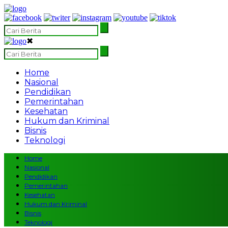
✖
Home
Nasional
Pendidikan
Pemerintahan
Kesehatan
Hukum dan Kriminal
Bisnis
Teknologi
Home
Nasional
Pendidikan
Pemerintahan
Kesehatan
Hukum dan Kriminal
Bisnis
Teknologi