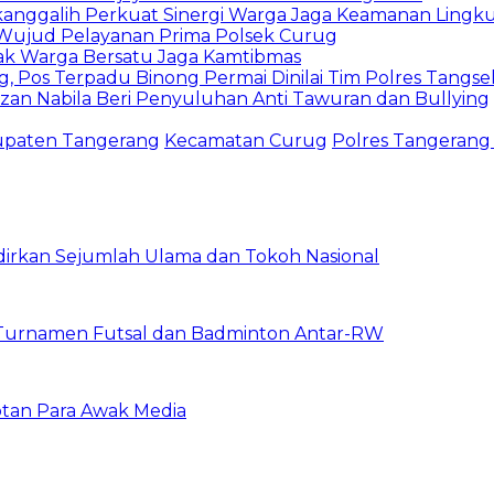
anggalih Perkuat Sinergi Warga Jaga Keamanan Lingk
e, Wujud Pelayanan Prima Polsek Curug
jak Warga Bersatu Jaga Kamtibmas
ng, Pos Terpadu Binong Permai Dinilai Tim Polres Tangse
zan Nabila Beri Penyuluhan Anti Tawuran dan Bullying
paten Tangerang
Kecamatan Curug
Polres Tangerang 
dirkan Sejumlah Ulama dan Tokoh Nasional
 Turnamen Futsal dan Badminton Antar-RW
otan Para Awak Media