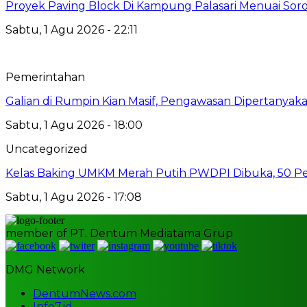
Proyek Paving Block Di Kampung Palasari Menuai Sor
Sabtu, 1 Agu 2026 - 22:11
Pemerintahan
Galian di Rumpin Kian Masif, Pengawasan Dipertanyak
Sabtu, 1 Agu 2026 - 18:00
Uncategorized
Kelas Baking UMKM Merah Putih PWDPI Dibuka, 50 Pes
Sabtu, 1 Agu 2026 - 17:08
member of PT. Dentum Mediatama Grup
DMG Network
DentumNews.com
Info7.id