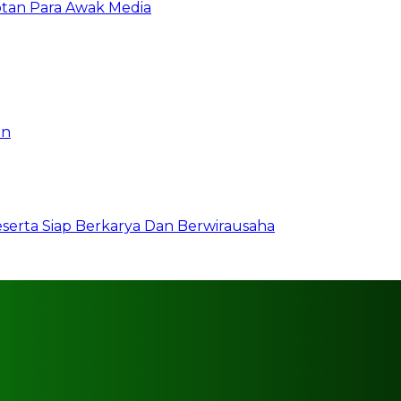
otan Para Awak Media
an
erta Siap Berkarya Dan Berwirausaha