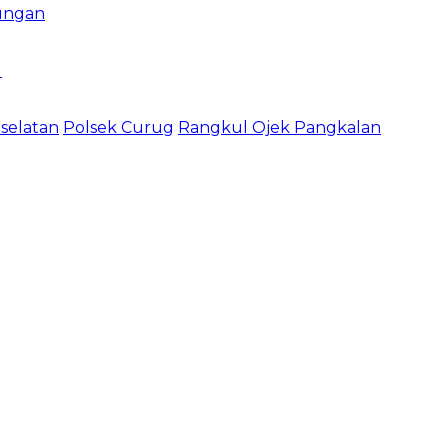
ungan
l
selatan
Polsek Curug
Rangkul Ojek Pangkalan