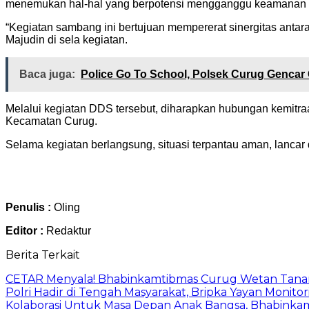
menemukan hal-hal yang berpotensi mengganggu keamanan d
“Kegiatan sambang ini bertujuan mempererat sinergitas anta
Majudin di sela kegiatan.
Baca juga:
Police Go To School, Polsek Curug Gencar 
Melalui kegiatan DDS tersebut, diharapkan hubungan kemitraa
Kecamatan Curug.
Selama kegiatan berlangsung, situasi terpantau aman, lancar 
Penulis :
Oling
Editor :
Redaktur
Berita Terkait
CETAR Menyala! Bhabinkamtibmas Curug Wetan Tana
Polri Hadir di Tengah Masyarakat, Bripka Yayan Monit
Kolaborasi Untuk Masa Depan Anak Bangsa, Bhabinka