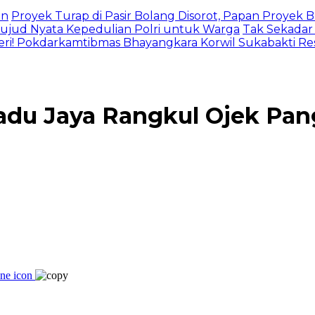
an
Proyek Turap di Pasir Bolang Disorot, Papan Proyek
jud Nyata Kepedulian Polri untuk Warga
Tak Sekadar
eri! Pokdarkamtibmas Bhayangkara Korwil Sukabakti Res
u Jaya Rangkul Ojek Pangk