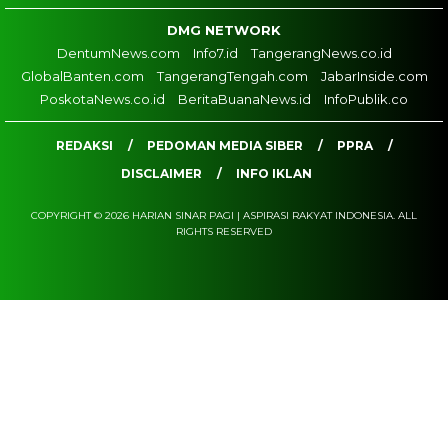
DMG NETWORK
DentumNews.com
Info7.id
TangerangNews.co.id
GlobalBanten.com
TangerangTengah.com
JabarInside.com
PoskotaNews.co.id
BeritaBuanaNews.id
InfoPublik.co
REDAKSI
PEDOMAN MEDIA SIBER
PPRA
DISCLAIMER
INFO IKLAN
COPYRIGHT © 2026 HARIAN SINAR PAGI | ASPIRASI RAKYAT INDONESIA. ALL
RIGHTS RESERVED