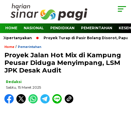
HOME
NASIONAL
PENDIDIKAN
PEMERINTAHAN
KESE
Dipertanyakan
Proyek Turap di Pasir Bolang Disorot, Papan 
/
Home
Pemerintahan
Proyek Jalan Hot Mix di Kampung
Peusar Diduga Menyimpang, LSM
JPK Desak Audit
Redaksi
Sabtu, 15 Maret 2025