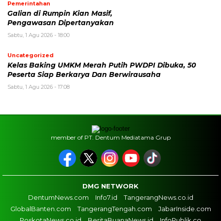
Pemerintahan
Galian di Rumpin Kian Masif,
Pengawasan Dipertanyakan
Sabtu, 1 Agu 2026 - 18:00
Uncategorized
Kelas Baking UMKM Merah Putih PWDPI Dibuka, 50
Peserta Siap Berkarya Dan Berwirausaha
Sabtu, 1 Agu 2026 - 17:08
member of PT. Dentum Mediatama Grup
DMG NETWORK
DentumNews.com
Info7.id
TangerangNews.co.id
GlobalBanten.com
TangerangTengah.com
JabarInside.com
PoskotaNews.co.id
BeritaBuanaNews.id
InfoPublik.co