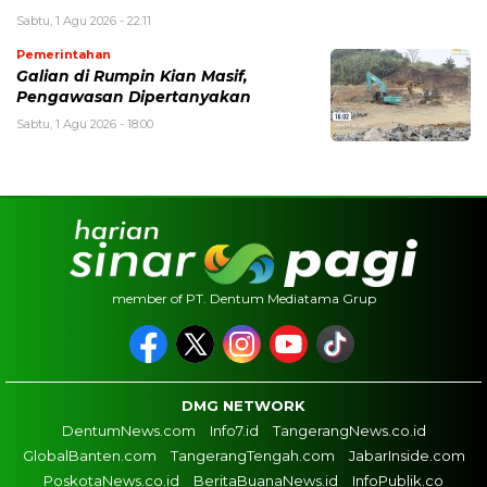
Sabtu, 1 Agu 2026 - 22:11
Pemerintahan
Galian di Rumpin Kian Masif,
Pengawasan Dipertanyakan
Sabtu, 1 Agu 2026 - 18:00
member of PT. Dentum Mediatama Grup
DMG NETWORK
DentumNews.com
Info7.id
TangerangNews.co.id
GlobalBanten.com
TangerangTengah.com
JabarInside.com
PoskotaNews.co.id
BeritaBuanaNews.id
InfoPublik.co