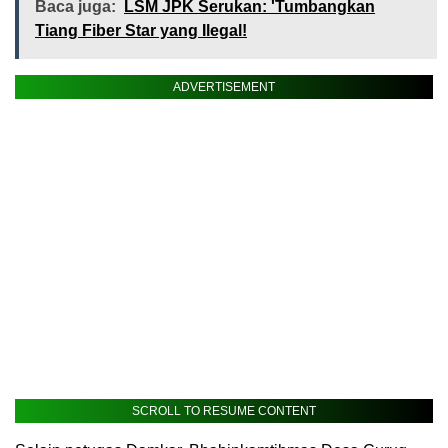
Baca juga:
LSM JPK Serukan: 'Tumbangkan
Tiang Fiber Star yang Ilegal!
ADVERTISEMENT
SCROLL TO RESUME CONTENT