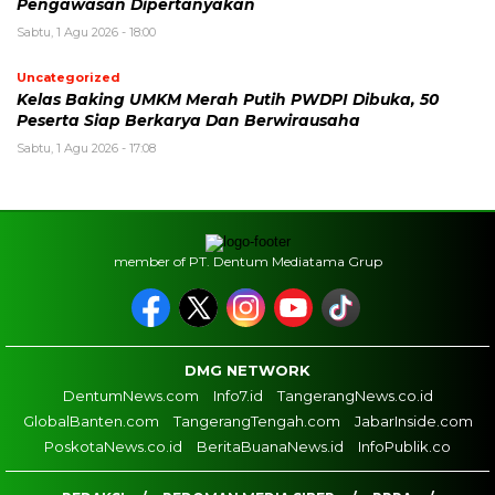
Pengawasan Dipertanyakan
Sabtu, 1 Agu 2026 - 18:00
Uncategorized
Kelas Baking UMKM Merah Putih PWDPI Dibuka, 50
Peserta Siap Berkarya Dan Berwirausaha
Sabtu, 1 Agu 2026 - 17:08
member of PT. Dentum Mediatama Grup
DMG NETWORK
DentumNews.com
Info7.id
TangerangNews.co.id
GlobalBanten.com
TangerangTengah.com
JabarInside.com
PoskotaNews.co.id
BeritaBuanaNews.id
InfoPublik.co