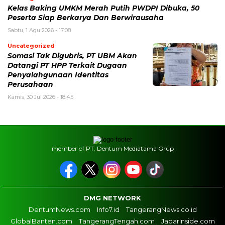
Kelas Baking UMKM Merah Putih PWDPI Dibuka, 50
Peserta Siap Berkarya Dan Berwirausaha
Sabtu, 1 Agu 2026 - 17:08
Uncategorized
Somasi Tak Digubris, PT UBM Akan
Datangi PT HPP Terkait Dugaan
Penyalahgunaan Identitas
Perusahaan
Kamis, 30 Jul 2026 - 18:45
member of PT. Dentum Mediatama Grup
DMG NETWORK
DentumNews.com
Info7.id
TangerangNews.co.id
GlobalBanten.com
TangerangTengah.com
JabarInside.com